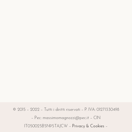
© 2015 – 2022 – Tutti i diritti riservati – P. IVA: 01271330498
– Pec: massimomagnozzi@pec.it – CIN
IT050025B5N95TAJCW –
Privacy & Cookies
–