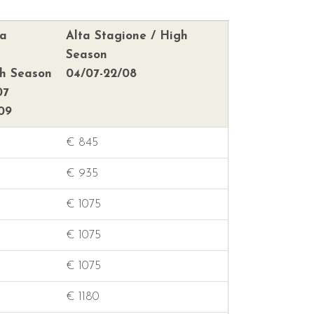
ta
Alta Stagione / High
Season
gh Season
04/07-22/08
07
09
€ 845
€ 935
€ 1075
€ 1075
€ 1075
€ 1180