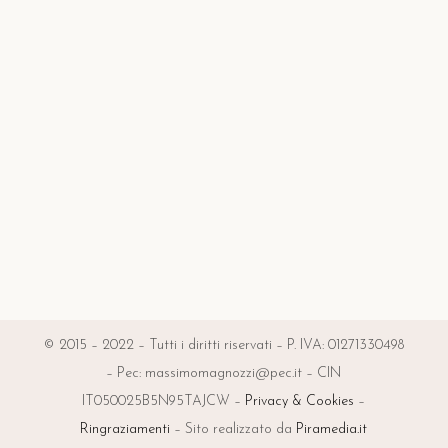
© 2015 – 2022 – Tutti i diritti riservati – P. IVA: 01271330498
– Pec: massimomagnozzi@pec.it – CIN
IT050025B5N95TAJCW –
Privacy & Cookies
–
Ringraziamenti
– Sito realizzato da
Piramedia.it