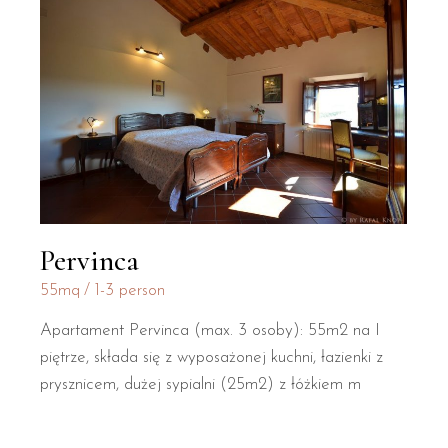
Pervinca
55mq
1-3 person
Apartament Pervinca (max. 3 osoby): 55m2 na I
piętrze, składa się z wyposażonej kuchni, łazienki z
prysznicem, dużej sypialni (25m2) z łóżkiem m