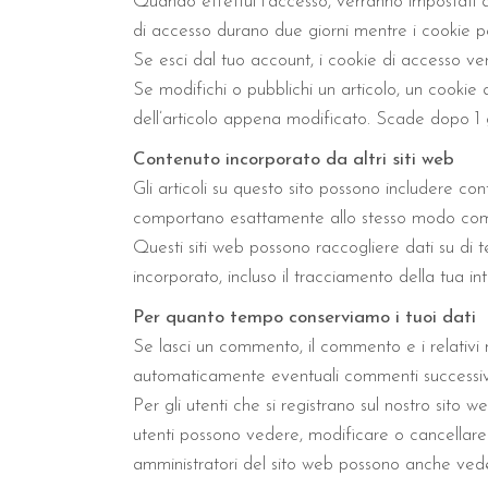
Quando effettui l’accesso, verranno impostati di
di accesso durano due giorni mentre i cookie pe
Se esci dal tuo account, i cookie di accesso ver
Se modifichi o pubblichi un articolo, un cookie
dell’articolo appena modificato. Scade dopo 1 
Contenuto incorporato da altri siti web
Gli articoli su questo sito possono includere cont
comportano esattamente allo stesso modo come se
Questi siti web possono raccogliere dati su di t
incorporato, incluso il tracciamento della tua i
Per quanto tempo conserviamo i tuoi dati
Se lasci un commento, il commento e i relativ
automaticamente eventuali commenti successivi
Per gli utenti che si registrano sul nostro sito 
utenti possono vedere, modificare o cancellare
amministratori del sito web possono anche vede