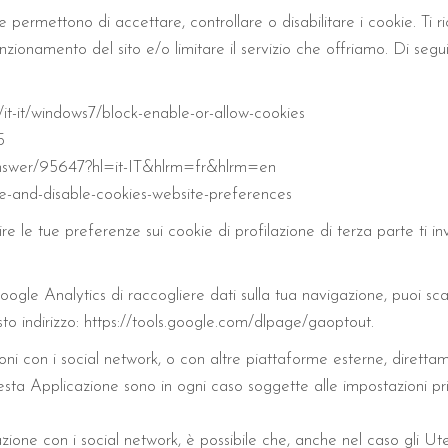
permettono di accettare, controllare o disabilitare i cookie. Ti ri
nzionamento del sito e/o limitare il servizio che offriamo. Di segu
/it-it/windows7/block-enable-or-allow-cookies
5
answer/95647?hl=it-IT&hlrm=fr&hlrm=en
ble-and-disable-cookies-website-preferences
e le tue preferenze sui cookie di profilazione di terza parte ti inv
 Google Analytics di raccogliere dati sulla tua navigazione, puoi 
sto indirizzo: https://tools.google.com/dlpage/gaoptout.
ioni con i social network, o con altre piattaforme esterne, dirett
esta Applicazione sono in ogni caso soggette alle impostazioni pri
razione con i social network, è possibile che, anche nel caso gli Utent