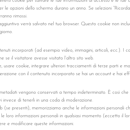
versi cookie per salvare le tue informazioni di accesso e le tue o
r le opzioni dello schermo durano un anno. Se selezioni “Ricordam
ranno rimossi.
 aggiuntivo verrà salvato nel tuo browser. Questo cookie non incl
giorno.
enuti incorporati (ad esempio video, immagini, articoli, ecc.). I con
 il visitatore avesse visitato l’altro sito web.
e, usare cookie, integrare ulteriori tracciamenti di terze parti e m
nterazione con il contenuto incorporato se hai un account e hai eff
i metadati vengono conservati a tempo indeterminato. È così ch
 invece di tenerli in una coda di moderazione.
web (se presenti), memorizziamo anche le informazioni personali che 
 le loro informazioni personali in qualsiasi momento (eccetto il 
re e modificare queste informazioni.