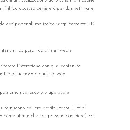
pzioni di visualizzazione dello schermo. I cookie
i”, il tuo accesso persisterà per due settimane.
ude dati personali, ma indica semplicemente l’ID
tenuti incorporati da altri siti web si
onitorare l’interazione con quel contenuto
ettuato l’accesso a quel sito web.
e possiamo riconoscere e approvare
forniscono nel loro profilo utente. Tutti gli
loro nome utente che non possono cambiare). Gli