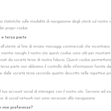
 statistiche sulle modalità di navigazione degli utenti sul nostro sito
dei propri cookie.
a e terza parte
vi all’utente al fine di inviare messaggi commerciali che incontran
entre navighi il nostro sito questi cookie sono utili per mostrarti p
inviati da società terze di nostra fiducia. Questi cookie permetton
e di terza parte non abbiamo il controllo delle informazioni fornite
 dalle società terze secondo quanto descritto nelle rispettive pri
tuo account social di interagire con il nostro sito. Servono ad 
okie di social network non sono necessari alla navigazione.
le mie preferenze?