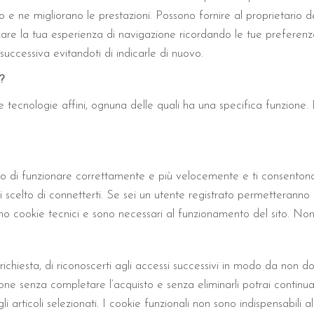
 ne migliorano le prestazioni. Possono fornire al proprietario del si
izzare la tua esperienza di navigazione ricordando le tue preferen
 successiva evitandoti di indicarle di nuovo.
?
e e tecnologie affini, ognuna delle quali ha una specifica funzione. D
o di funzionare correttamente e più velocemente e ti consentono di
 scelto di connetterti. Se sei un utente registrato permetteranno di
no cookie tecnici e sono necessari al funzionamento del sito. Non 
hiesta, di riconoscerti agli accessi successivi in modo da non dover
ssione senza completare l’acquisto e senza eliminarli potrai contin
gli articoli selezionati. I cookie funzionali non sono indispensabili