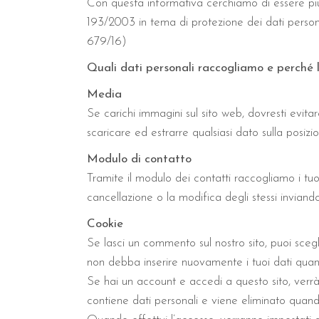
Con questa informativa cerchiamo di essere più c
193/2003 in tema di protezione dei dati perso
679/16)
Quali dati personali raccogliamo e perché 
Media
Se carichi immagini sul sito web, dovresti evita
scaricare ed estrarre qualsiasi dato sulla posizi
Modulo di contatto
Tramite il modulo dei contatti raccogliamo i tuo
cancellazione o la modifica degli stessi inviand
Cookie
Se lasci un commento sul nostro sito, puoi scegl
non debba inserire nuovamente i tuoi dati qua
Se hai un account e accedi a questo sito, ver
contiene dati personali e viene eliminato quando