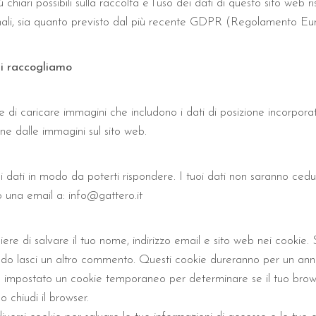
hiari possibili sulla raccolta e l’uso dei dati di questo sito web 
nali, sia quanto previsto dal più recente GDPR (Regolamento Eur
li raccogliamo
re di caricare immagini che includono i dati di posizione incorpora
one dalle immagini sul sito web.
i dati in modo da poterti rispondere. I tuoi dati non saranno cedu
o una email a: info@gattero.it
iere di salvare il tuo nome, indirizzo email e sito web nei cookie
ndo lasci un altro commento. Questi cookie dureranno per un ann
rà impostato un cookie temporaneo per determinare se il tuo bro
 chiudi il browser.