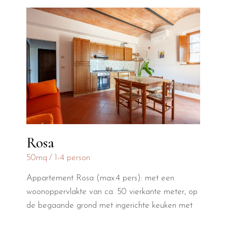
Rosa
5
50mq
1-4 person
A
Appartement Rosa (max.4 pers): met een
p
w
woonoppervlakte van ca. 50 vierkante meter, op
d
de begaande grond met ingerichte keuken met