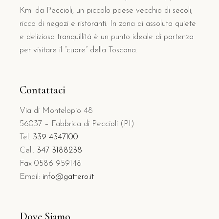
Km. da Peccioli, un piccolo paese vecchio di secoli,
ricco di negozi e ristoranti. In zona di assoluta quiete
e deliziosa tranquillità è un punto ideale di partenza
per visitare il “cuore” della Toscana.
Contattaci
Via di Montelopio 48
56037 – Fabbrica di Peccioli (PI)
Tel.
339 4347100
Cell.
347 3188238
Fax 0586 959148
Email:
info@gattero.it
Dove Siamo