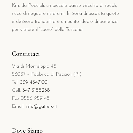
Km. da Peccioli, un piccolo paese vecchio di secoli,
ricco di negozi e ristoranti. In zona di assoluta quiete
e deliziosa tranquillità è un punto ideale di partenza
per visitare il “cuore” della Toscana.
Contattaci
Via di Montelopio 48
56037 – Fabbrica di Peccioli (PI)
Tel.
339 4347100
Cell.
347 3188238
Fax 0586 959148
Email:
info@gattero.it
Dove Siamo